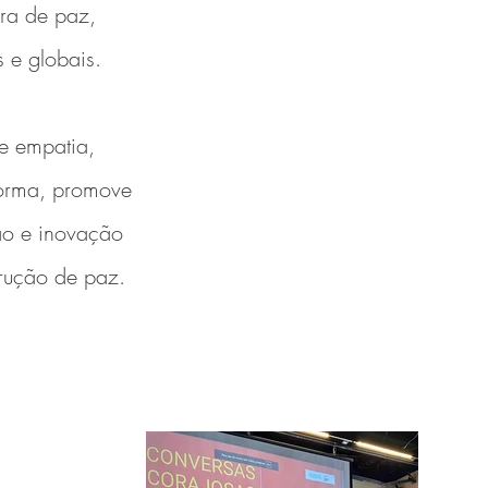
ra de paz,
s e globais.
e empatia,
 forma, promove
ão e inovação
trução de paz.