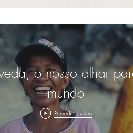
veda, o nosso olhar pa
Actveda, how we see th
mundo
world
Reproduzir vídeo
Reproduzir vídeo