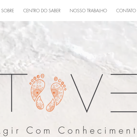
SOBRE
CENTRO DO SABER
NOSSO TRABALHO
CONTATO
 g i r C o m C o n h e c i m e n t