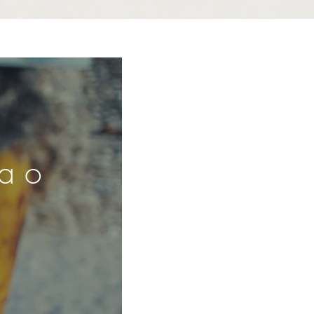
ra o
e